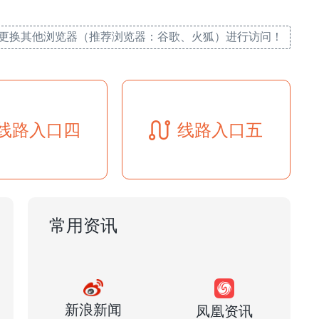
更换其他浏览器（推荐浏览器：谷歌、火狐）进行访问！
线路入口四
线路入口五
常用资讯
新浪新闻
凤凰资讯