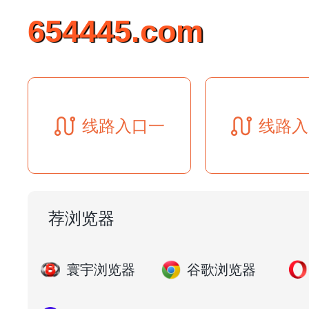
654445.com
线路入口一
线路入
荐浏览器
寰宇浏览器
谷歌浏览器