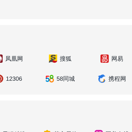
凤凰网
搜狐
网易
12306
58同城
携程网